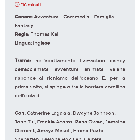
116 minuti
Genere:
Avventura - Commedia - Famiglia -
Fantasy
Regia:
Thomas Kail
Lingua:
inglese
Trama:
nell'adattamento live-action disney
dell'acclamata avventura animata vaiana
risponde al richiamo dell'oceano E, per la
prima volta, si spinge oltre la barriera corallina
dell’isola di
Con:
Catherine Lagaʻaia, Dwayne Johnson,
John Tui, Frankie Adams, Rena Owen, Jemaine
Clement, Amaya Masoli, Emma Puahi
Shapazian, Tealoha Hokulani Carrera