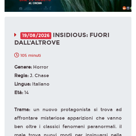
INSIDIOUS: FUORI
19/08/2026
DALL'ALTROVE
105 minuti
Genere:
Horror
Regia:
J. Chase
Lingua:
Italiano
Età:
14
Trama:
un nuovo protagonista si trova ad
affrontare misteriose apparizioni che vanno
ben oltre i classici fenomeni paranormali. il
male trova nuovi modi per insinuarsi nella